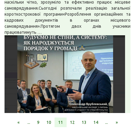
наскільки чітко, зрозуміло та ефективно працює місцеве
самоврядування.Сьогодні розпочали реалізацію загальної
короткострокової програми«Розроблення організаційних та
кадрових документів в органах місцевого
самоврядування».Протягом двох днів учасники
працюватимуть …
«
...
9
10
11
12
13
14
...
»