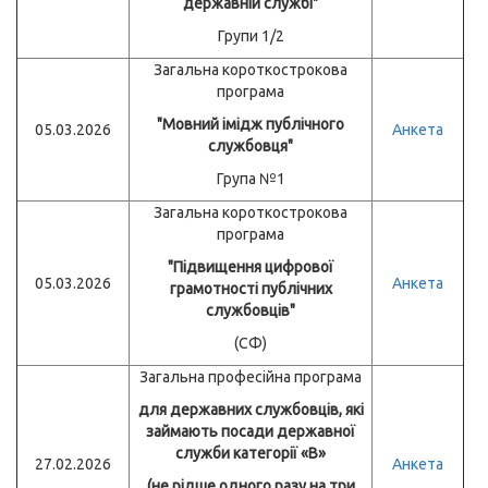
державній службі"
Групи 1/2
Загальна короткострокова
програма
"Мовний імідж публічного
05.03.2026
Анкета
службовця"
Група №1
Загальна короткострокова
програма
"Підвищення цифрової
05.03.2026
Анкета
грамотності публічних
службовців"
(СФ)
Загальна професійна програма
для державних службовців, які
займають посади державної
служби категорії «В»
27.02.2026
Анкета
(не рідше одного разу на три