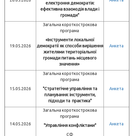
20.05.2026
Анкета
електроння демократія:
ефективна взаємодія влади і
громади"
Загальна короткострокова
програма
«Інструменти локальної
19.05.2026
демократії як способи вирішення
Анкета
жителями територіальної
громади питань місцевого
значення»
Загальна короткострокова
програма
15.05.2026
"Стратегічне управління та
Анкета
планування: інструменти,
підходи та практика"
Загальна короткострокова
програма
14.05.2026
Анкета
"Управління конфліктами"
СФ