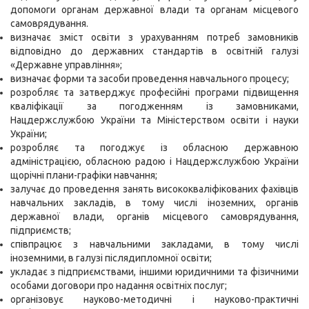
допомоги органам державної влади та органам місцевого
самоврядування.
визначає зміст освіти з урахуванням потреб замовників
відповідно до державних стандартів в освітній галузі
«Державне управління»;
визначає форми та засоби проведення навчального процесу;
розробляє та затверджує професійні програми підвищення
кваліфікації за погодженням із замовниками,
Нацдержслужбою України та Міністерством освіти і науки
України;
розробляє та погоджує із обласною державною
адміністрацією, обласною радою і Нацдержслужбою України
щорічні плани-графіки навчання;
залучає до проведення занять висококваліфікованих фахівців
навчальних закладів, в тому числі іноземних, органів
державної влади, органів місцевого самоврядування,
підприємств;
співпрацює з навчальними закладами, в тому числі
іноземними, в галузі післядипломної освіти;
укладає з підприємствами, іншими юридичними та фізичними
особами договори про надання освітніх послуг;
організовує науково-методичні і науково-практичні