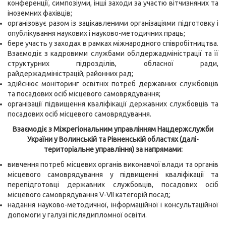
конференції, симпозіуми, інші заходи за участю вітчизняних та
іноземних фахівців;
організовує разом із зацікавленими організаціями підготовку і
опублікування наукових і науково-методичних праць;
бере участь у заходах в рамках міжнародного співробітництва.
Взаємодіє з кадровими службами облдержадміністрації та її
структурних підрозділів, обласної ради,
райдержадміністрацій, районних рад;
здійснює моніторинг освітніх потреб державних службовців
та посадових осіб місцевого самоврядування;
організації підвищення кваліфікації державних службовців та
посадових осіб місцевого самоврядування.
Взаємодіє з Міжрегіональним управлінням Нацдержслужби
України у Волинській та Рівненській областях (далі-
територіальне управління) за напрямами:
вивчення потреб місцевих органів виконавчої влади та органів
місцевого самоврядування у підвищенні кваліфікації та
перепідготовці державних службовців, посадових осіб
місцевого самоврядування V-VII категорій посад;
надання науково-методичної, інформаційної і консультаційної
допомоги у галузі післядипломної освіти.