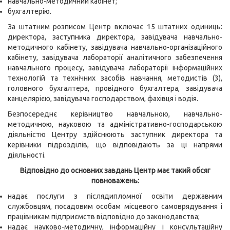
навчально-методичний кабінет;
бухгалтерію.
За штатним розписом Центр включає 15 штатних одиниць:
директора, заступника директора, завідувача навчально-
методичного кабінету, завідувача навчально-організаційного
кабінету, завідувача лабораторії аналітичного забезпечення
навчального процесу, завідувача лабораторії інформаційних
технологій та технічних засобів навчання, методистів (3),
головного бухгалтера, провідного бухгалтера, завідувача
канцелярією, завідувача господарством, фахівця і водія.
Безпосереднє керівництво навчальною, навчально-
методичною, науковою та адміністративно-господарською
діяльністю Центру здійснюють заступник директора та
керівники підрозділів, що відповідають за ці напрями
діяльності.
Відповідно до основних завдань Центр має такий обсяг
повноважень:
надає послуги з післядипломної освіти державним
службовцям, посадовим особам місцевого самоврядування і
працівникам підприємств відповідно до законодавства;
надає науково-методичну, інформаційну і консультаційну