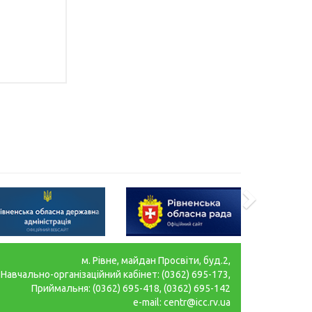
м. Рівне, майдан Просвіти, буд.2,
Навчально-організаційний кабінет: (0362) 695-173,
Приймальня: (0362) 695-418, (0362) 695-142
e-mail: centr@icc.rv.ua