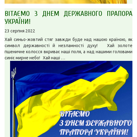
ВІТАЄМО З ДНЕМ ДЕРЖАВНОГО ПРАПОРА
УКРАЇНИ!
23 серпня 2022
Хай синьо-жовтий стяг завжди буде над нашою країною, як
символ державності й незламності духу! Хай золоте
пшеничне колосся вкриває наші поля, а над нашими головами
синіє мирне небо! Хай наші …