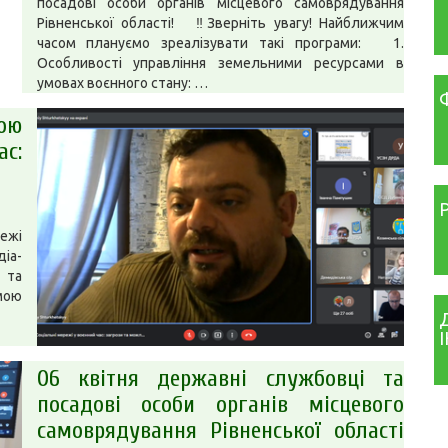
посадові особи органів місцевого самоврядування
Рівненської області! ‼️Зверніть увагу! Найближчим
часом плануємо зреалізувати такі програми: 1.
Особливості управління земельними ресурсами в
умовах воєнного стану: …
ою
с:
режі
діа-
 та
мою
06 квітня державні службовці та
посадові особи органів місцевого
самоврядування Рівненської області