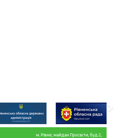
м. Рівне, майдан Просвіти, буд.2,