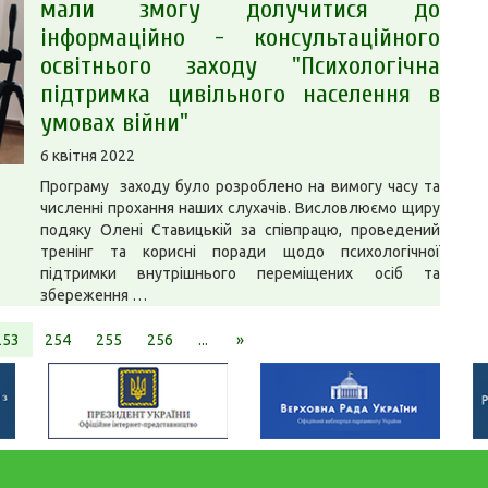
мали змогу долучитися до
інформаційно - консультаційного
освітнього заходу "Психологічна
підтримка цивільного населення в
умовах війни"
6 квітня 2022
Програму заходу було розроблено на вимогу часу та
численні прохання наших слухачів. Висловлюємо щиру
подяку Олені Ставицькій за співпрацю, проведений
тренінг та корисні поради щодо психологічної
підтримки внутрішнього переміщених осіб та
збереження …
253
254
255
256
...
»