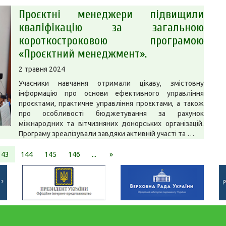
Проєктні менеджери підвищили
кваліфікацію за загальною
короткостроковою програмою
«Проєктний менеджмент».
2 травня 2024
Учасники навчання отримали цікаву, змістовну
інформацію про основи ефективного управління
проєктами, практичне управління проєктами, а також
про особливості бюджетування за рахунок
міжнародних та вітчизняних донорських організацій.
️Програму зреалізували завдяки активній участі та …
143
144
145
146
...
»