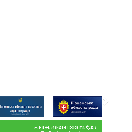
м. Рівне, майдан Просвіти, буд.2,