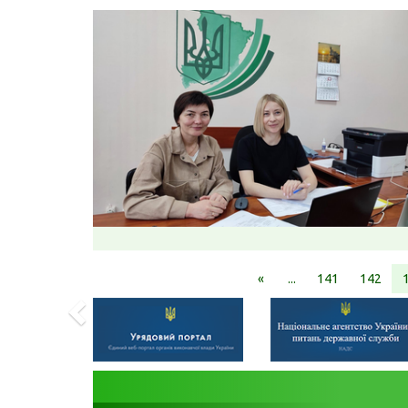
«
...
141
142