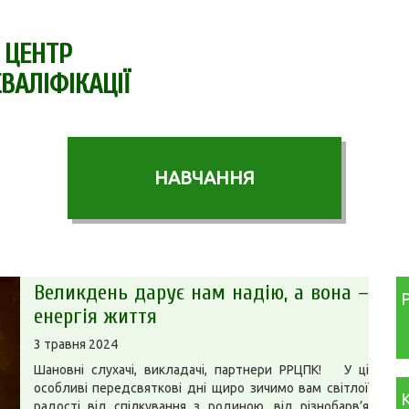
 ЦЕНТР
ВАЛІФІКАЦІЇ
НАВЧАННЯ
Великдень дарує нам надію, а вона –
енергія життя
3 травня 2024
Шановні слухачі, викладачі, партнери РРЦПК! У ці
особливі передсвяткові дні щиро зичимо вам світлої
радості від спілкування з родиною, від різнобарв’я