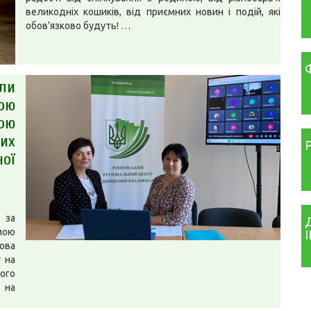
великодніх кошиків, від приємних новин і подій, які
обов’язково будуть! …
ли
ою
ою
их
ої
 за
мою
ова
 на
ого
 на