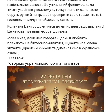
національної єдності. Це унікальний флешмоб, коли
тисячі українців у кожному куточку планети одночасно
беруть ручки й папір, щоб перевірити свою грамотність і,
головне, — відчути неймовірну єдність.
Колектив Центру долучився до написання радіодиктанту!
Це не іспит, це вияв любові до мови.
Мова жива, доки нею говорять, доки її люблять і
плекають. Не бійтеся помилятися, шукайте нові слова,
читайте українські книжки та дивіться кіно в українській
озвучці.
Зі святом!
Говорімо українською, бо ми того варті!