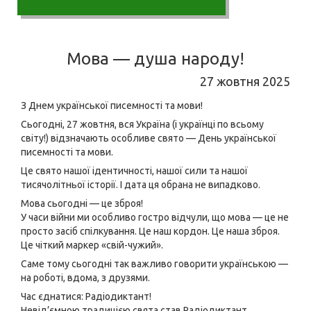
Мова — душа народу!
27 жовтня 2025
З Днем української писемності та мови!
Сьогодні, 27 жовтня, вся Україна (і українці по всьому
світу!) відзначають особливе свято — День української
писемності та мови.
Це свято нашої ідентичності, нашої сили та нашої
тисячолітньої історії. І дата ця обрана не випадково.
Мова сьогодні — це зброя!
У часи війни ми особливо гостро відчули, що мова — це не
просто засіб спілкування. Це наш кордон. Це наша зброя.
Це чіткий маркер «свій-чужий».
Саме тому сьогодні так важливо говорити українською —
на роботі, вдома, з друзями.
Час єднатися: Радіодиктант!
Невід’ємною традицією свята став Радіодиктант