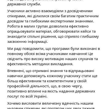
державної служби.
Учасники активно взаємодіяли з досвідченими
спікерами, які ділилися своїм багатим практичним
досвідом та глибокими експертними знаннями.
Робота в малих групах дозволила ефективно
опрацьовувати матеріал, обговорювати кейси та
знаходити спільні рішення, що сприяло глибшому
засвоєнню інформації.
Ми раді повідомити, що програми були виконані в
повному обсязі всіма учасниками навчання! Це
свідчить про високу мотивацію наших слухачів та
ефективність методики викладання.
Впевнені, що отримані знання та відпрацьовані
навички допоможуть кожному учаснику стати ще
більш ефективним та компетентним у своїй
професійній діяльності, що, в свою чергу,
позитивно вплине на якість надання державних
послуг по всій Україні.
Хочемо висловити величезну вдячність нашим
чудовим спікерам, які протягом цих двох тижнів